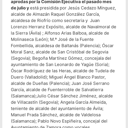
aprodas por la Comisión Ejecutiva el pasado mes
de julio y
está presidida por Jesús Cedazo Mínguez,
alcalde de Almazán Raquel González García,
alcaldesa de Riofrío como secretaria y Juan
Lorenzo Herranz Expósito, alcalde de Navalmoral de
la Sierra (Ávila) ; Alfonso Arias Balboa, alcalde de
Molinaseca (León); M.ª José de la Fuente
Fombellida, alcaldesa de Baltanás (Palencia); Óscar
Moral Sanz, alcalde de San Cristóbal de Segovia
(Segovia); Begoña Martínez Gómez, concejala del
ayuntamiento de San Leonardo de Yagüe (Soria);
Óscar Rodríguez de las Heras, alcalde de Tudela de
Duero (Valladolid); Miguel Ángel Blanco Pastor,
alcalde de Dueñas (Palencia); Juan José Serrano
García, alcalde de Fuenterroble de Salvatierra
(Salamanca);Julio César Sánchez Jiménez, alcalde
de Villacastín (Segovia); Angela García Almeida,
teniente de alcalde del ayuntamiento de Ávila;
Manuel Prada Sánchez, alcalde de Valdelosa
(Salamanca); Pablo Novo Espiñeira, concejal del
Ayuntamiento de Zamora como vocales.