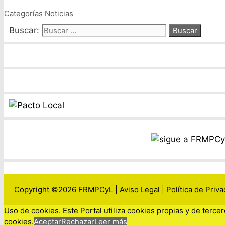
Categorías
Noticias
Buscar:
Copyright ©2026 FRMPCyL
|
Aviso Legal
|
Política de Priv
Uso de cookies. Este Portal utiliza cookies propias y de terc
cookies.
Aceptar
Rechazar
Leer más