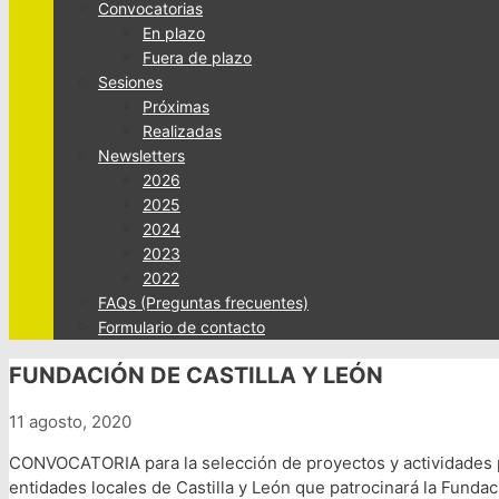
Convocatorias
En plazo
Fuera de plazo
Sesiones
Próximas
Realizadas
Newsletters
2026
2025
2024
2023
2022
FAQs (Preguntas frecuentes)
Formulario de contacto
FUNDACIÓN DE CASTILLA Y LEÓN
11 agosto, 2020
CONVOCATORIA para la selección de proyectos y actividades
entidades locales de Castilla y León que patrocinará la Fundac